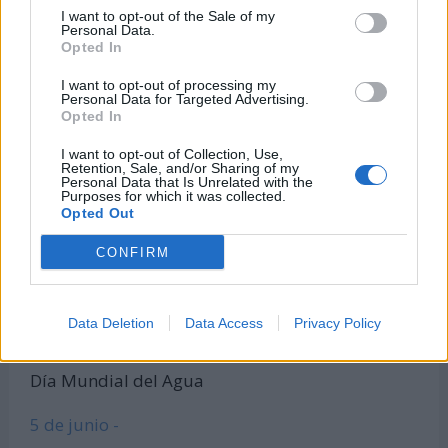
Calculadora de índice de masa corporal
I want to opt-out of the Sale of my
Personal Data.
Todas las calculadoras
Opted In
Únete al canal de WhatsApp
I want to opt-out of processing my
Personal Data for Targeted Advertising.
Entra en nuestro canal de Telegram
Opted In
I want to opt-out of Collection, Use,
Retention, Sale, and/or Sharing of my
Personal Data that Is Unrelated with the
Días Más Buscados
Purposes for which it was collected.
Opted Out
CONFIRM
8 de marzo -
Día Internacional de la Mujer
Data Deletion
Data Access
Privacy Policy
22 de marzo -
Día Mundial del Agua
5 de junio -