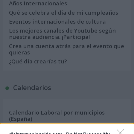
Años Internacionales
Qué se celebra el día de mi cumpleaños
Eventos internacionales de cultura
Los mejores canales de Youtube según
nuestra audiencia. ¡Participa!
Crea una cuenta atrás para el evento que
quieras
¿Qué día crearías tu?
Calendarios
Calendario Laboral por municipios
(España)
Calendario Laboral (España) 2026