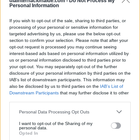
diainternacionalde.com -
Do Not Process My
Calendario Astronómico de 2026
Personal Information
Calendario Lunar
Calendario de Días Internacionales de
If you wish to opt-out of the sale, sharing to third parties, or
2027
processing of your personal or sensitive information for
targeted advertising by us, please use the below opt-out
section to confirm your selection. Please note that after your
opt-out request is processed you may continue seeing
interest-based ads based on personal information utilized by
Calculadoras
us or personal information disclosed to third parties prior to
your opt-out. You may separately opt-out of the further
disclosure of your personal information by third parties on the
IAB’s list of downstream participants. This information may
Calcula la diferencia entre fechas
also be disclosed by us to third parties on the
IAB’s List of
Sumar o restar días o semanas a una
Downstream Participants
that may further disclose it to other
fecha
third parties.
Calcular días hábiles
Personal Data Processing Opt Outs
¿Cuántos días he vivido?
I want to opt-out of the Sharing of my
¿Quién cumple años hoy?
personal data.
Opted In
Calculadora de Calorías