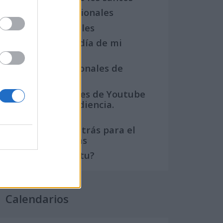
Semanas Internacionales
Años Internacionales
Qué se celebra el día de mi
cumpleaños
Eventos internacionales de
cultura
Los mejores canales de Youtube
según nuestra audiencia.
¡Participa!
Crea una cuenta atrás para el
evento que quieras
¿Qué día crearías tu?
Calendarios