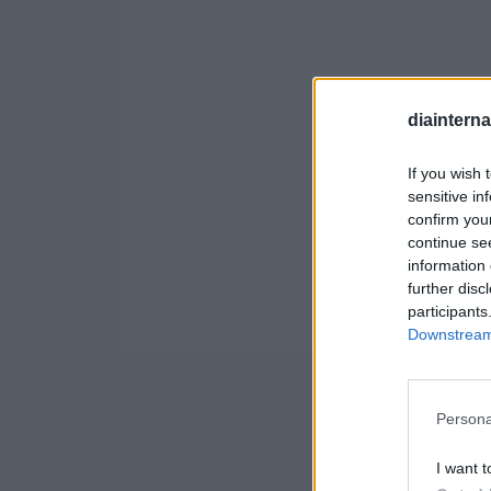
diaintern
If you wish 
sensitive in
confirm you
continue se
information 
further disc
participants
Downstream 
Persona
I want t