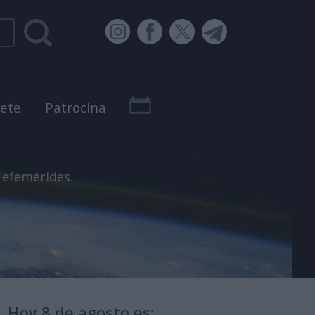
bete
Patrocina
 efemérides.
Hoy 8 de agosto es: