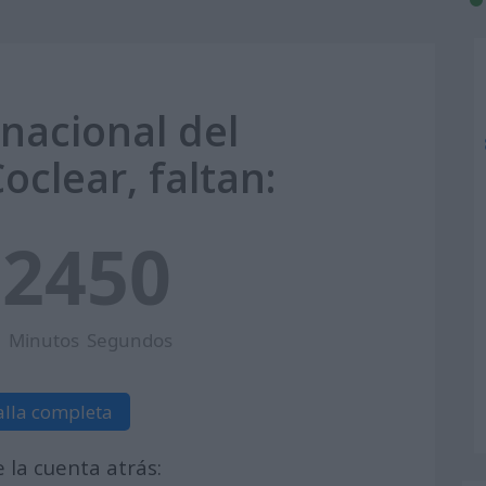
rnacional del
oclear, faltan:
9
24
49
Minutos
Segundos
alla completa
la cuenta atrás: