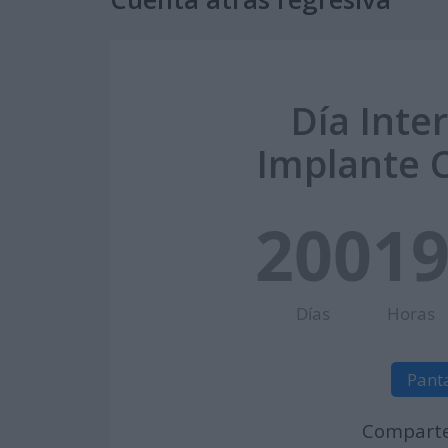
Día Inte
Implante C
200
1
Días
Horas
Pant
Comparte 