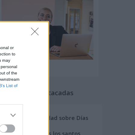
sonal or
ection to
ou may
 personal
out of the
 downstream
B’s List of
Secciones destacadas
Noticias y actualidad sobre Días
Internacionales
Onomástica. Todos los santos