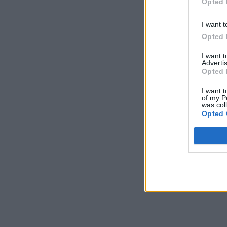
Opted 
I want t
Opted 
I want 
Advertis
Opted 
I want t
of my P
was col
Opted 