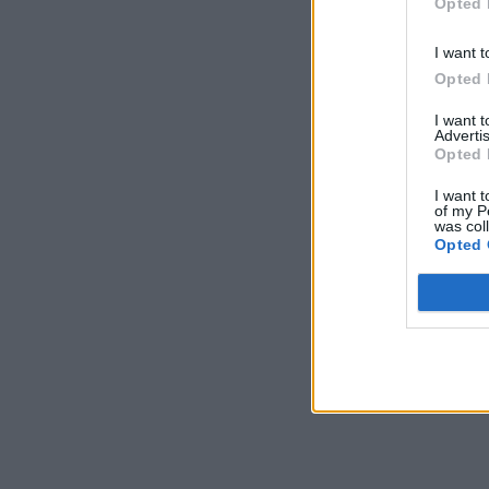
Opted 
I want t
Opted 
I want 
Advertis
Opted 
I want t
of my P
was col
Opted 