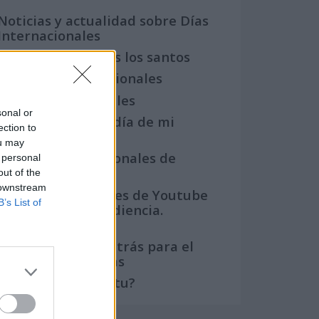
Noticias y actualidad sobre Días
Internacionales
Onomástica. Todos los santos
Semanas Internacionales
Años Internacionales
sonal or
Qué se celebra el día de mi
ection to
cumpleaños
ou may
Eventos internacionales de
 personal
cultura
out of the
 downstream
Los mejores canales de Youtube
B’s List of
según nuestra audiencia.
¡Participa!
Crea una cuenta atrás para el
evento que quieras
¿Qué día crearías tu?