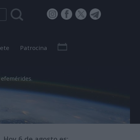
bete
Patrocina
 efemérides.
Hoy 6 de agosto es: