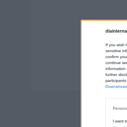
diaintern
If you wish 
sensitive in
confirm you
continue se
information 
further disc
participants
Downstream 
Persona
I want t