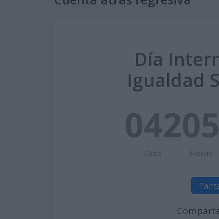
Día Inter
Igualdad Sa
042
0
Días
Horas
Pant
Comparte 