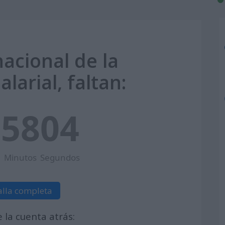
nacional de la
larial, faltan:
5
58
03
Minutos
Segundos
alla completa
la cuenta atrás: