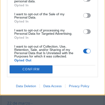
personal data.
¿Cuántos días he vivido?
Opted In
¿Quién cumple años hoy?
I want to opt-out of the Sale of my
Calculadora de Calorías
Personal Data.
Opted In
Calculadora de índice de masa corporal
I want to opt-out of processing my
Todas las calculadoras
Personal Data for Targeted Advertising.
Opted In
Únete al canal de WhatsApp
Entra en nuestro canal de Telegram
I want to opt-out of Collection, Use,
Retention, Sale, and/or Sharing of my
Personal Data that Is Unrelated with the
Purposes for which it was collected.
Opted Out
Días Más Buscados
CONFIRM
8 de marzo -
Data Deletion
Data Access
Privacy Policy
Día Internacional de la Mujer
22 de marzo -