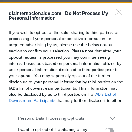
Calendario Laboral por municipios
(España)
diainternacionalde.com -
Do Not Process My
Personal Information
Calendario Laboral (España) 2026
Calendario Astronómico de 2026
If you wish to opt-out of the sale, sharing to third parties, or
Calendario Lunar
processing of your personal or sensitive information for
targeted advertising by us, please use the below opt-out
Calendario de Días Internacionales de
section to confirm your selection. Please note that after your
2027
opt-out request is processed you may continue seeing
interest-based ads based on personal information utilized by
us or personal information disclosed to third parties prior to
your opt-out. You may separately opt-out of the further
Calculadoras
disclosure of your personal information by third parties on the
IAB’s list of downstream participants. This information may
also be disclosed by us to third parties on the
IAB’s List of
Downstream Participants
that may further disclose it to other
Calcula la diferencia entre fechas
third parties.
Sumar o restar días o semanas a una
fecha
Personal Data Processing Opt Outs
Calcular días hábiles
I want to opt-out of the Sharing of my