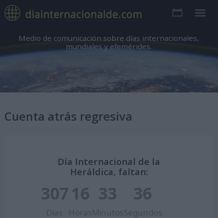
Medio de comunicación sobre días internacionales,
mundiales y efemérides.
Cuenta atrás regresiva
Día Internacional de la
Heráldica, faltan:
307
16
33
35
Días
Horas
Minutos
Segundos