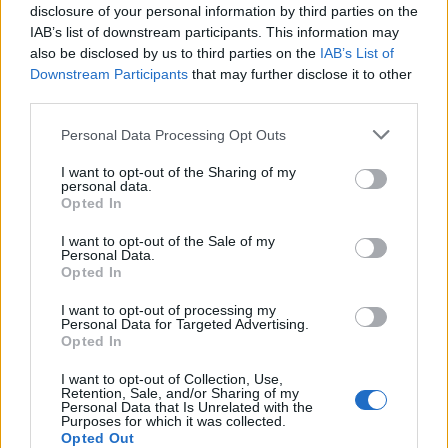
Calendario Astronómico de 2026
disclosure of your personal information by third parties on the
IAB’s list of downstream participants. This information may
Calendario Lunar
also be disclosed by us to third parties on the
IAB’s List of
Calendario de Días Internacionales de
Downstream Participants
that may further disclose it to other
2027
third parties.
Personal Data Processing Opt Outs
I want to opt-out of the Sharing of my
Calculadoras
personal data.
Opted In
I want to opt-out of the Sale of my
Personal Data.
Calcula la diferencia entre fechas
Opted In
Sumar o restar días o semanas a una
I want to opt-out of processing my
fecha
Personal Data for Targeted Advertising.
Opted In
Calcular días hábiles
¿Cuántos días he vivido?
I want to opt-out of Collection, Use,
Retention, Sale, and/or Sharing of my
¿Quién cumple años hoy?
Personal Data that Is Unrelated with the
Purposes for which it was collected.
Calculadora de Calorías
Opted Out