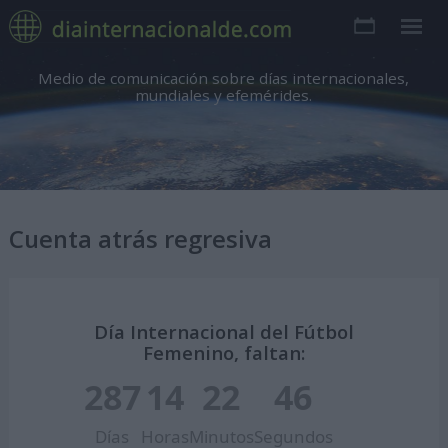
Medio de comunicación sobre días internacionales,
mundiales y efemérides.
Cuenta atrás regresiva
Día Internacional del Fútbol
Femenino, faltan:
287
14
22
45
Días
Horas
Minutos
Segundos