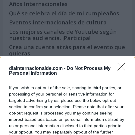
Años Internacionales
Qué se celebra el día de mi cumpleaños
Eventos internacionales de cultura
Los mejores canales de Youtube según
nuestra audiencia. ¡Participa!
Crea una cuenta atrás para el evento que
quieras
¿Qué día crearías tu?
diainternacionalde.com -
Do Not Process My
Personal Information
Calendarios
If you wish to opt-out of the sale, sharing to third parties, or
processing of your personal or sensitive information for
targeted advertising by us, please use the below opt-out
section to confirm your selection. Please note that after your
Calendario Laboral por municipios
opt-out request is processed you may continue seeing
(España)
interest-based ads based on personal information utilized by
us or personal information disclosed to third parties prior to
Calendario Laboral (España) 2026
your opt-out. You may separately opt-out of the further