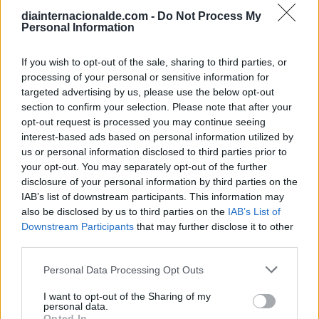
Calendario Laboral (España) 2026
diainternacionalde.com -
Do Not Process My
Personal Information
Calendario Astronómico de 2026
Calendario Lunar
If you wish to opt-out of the sale, sharing to third parties, or
Calendario de Días Internacionales de
processing of your personal or sensitive information for
2027
targeted advertising by us, please use the below opt-out
section to confirm your selection. Please note that after your
opt-out request is processed you may continue seeing
interest-based ads based on personal information utilized by
us or personal information disclosed to third parties prior to
Calculadoras
your opt-out. You may separately opt-out of the further
disclosure of your personal information by third parties on the
IAB’s list of downstream participants. This information may
also be disclosed by us to third parties on the
IAB’s List of
Calcula la diferencia entre fechas
Downstream Participants
that may further disclose it to other
Sumar o restar días o semanas a una
third parties.
fecha
Personal Data Processing Opt Outs
Calcular días hábiles
¿Cuántos días he vivido?
I want to opt-out of the Sharing of my
personal data.
¿Quién cumple años hoy?
Opted In