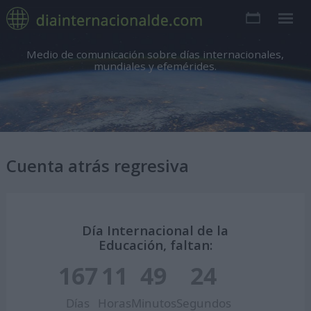
Medio de comunicación sobre días internacionales,
mundiales y efemérides.
Cuenta atrás regresiva
Día Internacional de la
Educación, faltan:
167
11
49
23
Días
Horas
Minutos
Segundos