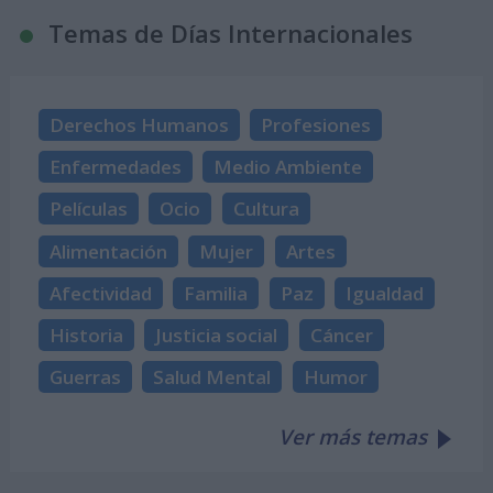
Temas de Días Internacionales
Derechos Humanos
Profesiones
Enfermedades
Medio Ambiente
Películas
Ocio
Cultura
Alimentación
Mujer
Artes
Afectividad
Familia
Paz
Igualdad
Historia
Justicia social
Cáncer
Guerras
Salud Mental
Humor
Ver más temas