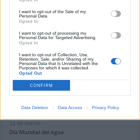
Calculadora de Calorías
I want to opt-out of the Sale of my
Personal Data.
Calculadora de índice de masa corporal
Opted In
Todas las calculadoras
I want to opt-out of processing my
Únete al canal de WhatsApp
Personal Data for Targeted Advertising.
Opted In
Entra en nuestro canal de Telegram
I want to opt-out of Collection, Use,
Retention, Sale, and/or Sharing of my
Personal Data that Is Unrelated with the
Purposes for which it was collected.
Días Más Buscados
Opted Out
CONFIRM
8 de marzo -
Data Deletion
Data Access
Privacy Policy
Día Internacional de la Mujer
22 de marzo -
Día Mundial del Agua