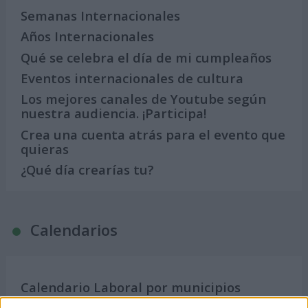
Semanas Internacionales
Años Internacionales
Qué se celebra el día de mi cumpleaños
Eventos internacionales de cultura
Los mejores canales de Youtube según
nuestra audiencia. ¡Participa!
Crea una cuenta atrás para el evento que
quieras
¿Qué día crearías tu?
Calendarios
Calendario Laboral por municipios
(España)