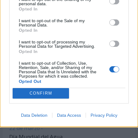
personal data.
¿Quién cumple años hoy?
Opted In
Calculadora de Calorías
I want to opt-out of the Sale of my
Calculadora de índice de masa corporal
Personal Data.
Opted In
Todas las calculadoras
I want to opt-out of processing my
Únete al canal de WhatsApp
Personal Data for Targeted Advertising.
Entra en nuestro canal de Telegram
Opted In
I want to opt-out of Collection, Use,
Retention, Sale, and/or Sharing of my
Personal Data that Is Unrelated with the
Purposes for which it was collected.
Días Más Buscados
Opted Out
CONFIRM
8 de marzo -
Día Internacional de la Mujer
Data Deletion
Data Access
Privacy Policy
22 de marzo -
Día Mundial del Agua