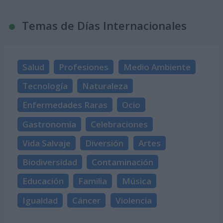
Temas de Días Internacionales
Salud
Profesiones
Medio Ambiente
Tecnología
Naturaleza
Enfermedades Raras
Ocio
Gastronomía
Celebraciones
Vida Salvaje
Diversión
Artes
Biodiversidad
Contaminación
Educación
Familia
Música
Igualdad
Cáncer
Violencia