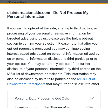
(España)
Calendario Laboral (España) 2026
diainternacionalde.com -
Do Not Process My
Personal Information
Calendario Astronómico de 2026
Calendario Lunar
If you wish to opt-out of the sale, sharing to third parties, or
Calendario de Días Internacionales de
processing of your personal or sensitive information for
2027
targeted advertising by us, please use the below opt-out
section to confirm your selection. Please note that after your
opt-out request is processed you may continue seeing
interest-based ads based on personal information utilized by
Calculadoras
us or personal information disclosed to third parties prior to
your opt-out. You may separately opt-out of the further
disclosure of your personal information by third parties on the
IAB’s list of downstream participants. This information may
Calcula la diferencia entre fechas
also be disclosed by us to third parties on the
IAB’s List of
Downstream Participants
that may further disclose it to other
Sumar o restar días o semanas a una
third parties.
fecha
Calcular días hábiles
Personal Data Processing Opt Outs
¿Cuántos días he vivido?
I want to opt-out of the Sharing of my