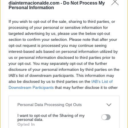
diainternacionalde.com -
Do Not Process My
Calendario Lunar
Personal Information
Calendario de Días Internacionales de
2027
If you wish to opt-out of the sale, sharing to third parties, or
processing of your personal or sensitive information for
targeted advertising by us, please use the below opt-out
section to confirm your selection. Please note that after your
Calculadoras
opt-out request is processed you may continue seeing
interest-based ads based on personal information utilized by
us or personal information disclosed to third parties prior to
your opt-out. You may separately opt-out of the further
Calcula la diferencia entre fechas
disclosure of your personal information by third parties on the
IAB’s list of downstream participants. This information may
Sumar o restar días o semanas a una
also be disclosed by us to third parties on the
IAB’s List of
fecha
Downstream Participants
that may further disclose it to other
Calcular días hábiles
third parties.
¿Cuántos días he vivido?
Personal Data Processing Opt Outs
¿Quién cumple años hoy?
I want to opt-out of the Sharing of my
Calculadora de Calorías
personal data.
Opted In
Calculadora de índice de masa corporal