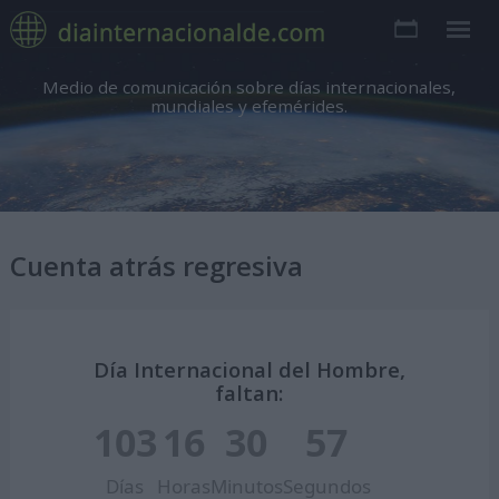
Medio de comunicación sobre días internacionales,
mundiales y efemérides.
Cuenta atrás regresiva
Día Internacional del Hombre,
faltan:
103
16
30
56
Días
Horas
Minutos
Segundos