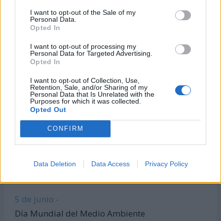
Todas las calculadoras
I want to opt-out of the Sale of my
Personal Data.
Únete al canal de WhatsApp
Opted In
Entra en nuestro canal de Telegram
I want to opt-out of processing my
Personal Data for Targeted Advertising.
Opted In
I want to opt-out of Collection, Use,
Días Más Buscados
Retention, Sale, and/or Sharing of my
Personal Data that Is Unrelated with the
Purposes for which it was collected.
Opted Out
8 de marzo -
CONFIRM
Día Internacional de la Mujer
22 de marzo -
Data Deletion
Data Access
Privacy Policy
Día Mundial del Agua
5 de junio -
Día Mundial del Medio Ambiente