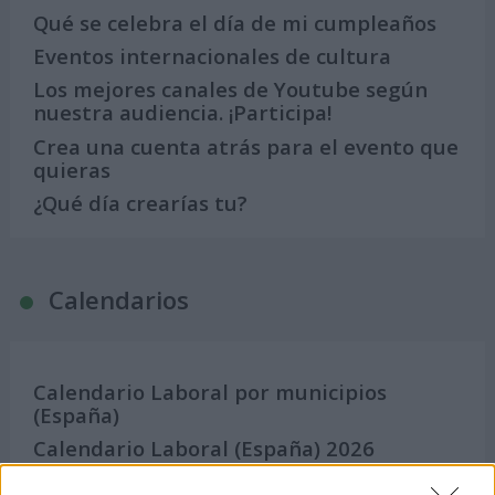
Qué se celebra el día de mi cumpleaños
Eventos internacionales de cultura
Los mejores canales de Youtube según
nuestra audiencia. ¡Participa!
Crea una cuenta atrás para el evento que
quieras
¿Qué día crearías tu?
Calendarios
Calendario Laboral por municipios
(España)
Calendario Laboral (España) 2026
Calendario Astronómico de 2026