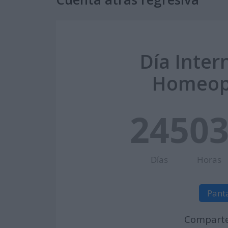
Día Inter
Homeopa
245
0
Días
Horas
Pant
Comparte 