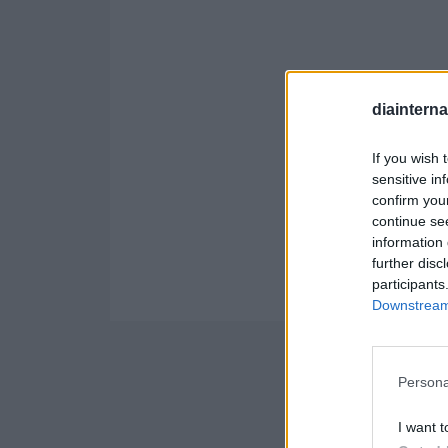
diaintern
If you wish 
sensitive in
confirm you
continue se
information 
further disc
participants
Downstream 
Persona
I want t