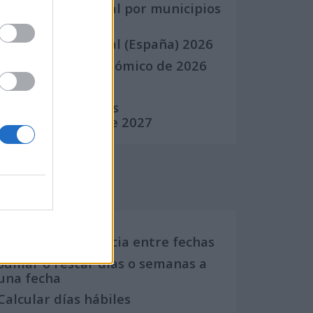
Calendario Laboral por municipios
(España)
Calendario Laboral (España) 2026
Calendario Astronómico de 2026
Calendario Lunar
Calendario de Días
Internacionales de 2027
Calculadoras
Calcula la diferencia entre fechas
Sumar o restar días o semanas a
una fecha
Calcular días hábiles