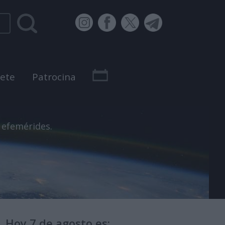
bete
Patrocina
 efemérides.
Hoy 7 de agosto es: