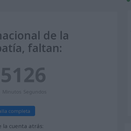
nacional de la
tía, faltan:
3
51
25
Minutos
Segundos
alla completa
la cuenta atrás: