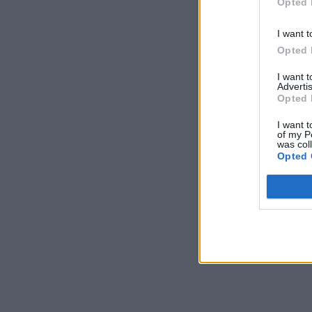
Opted 
I want t
Opted 
I want 
Advertis
Opted 
I want t
of my P
was col
Opted 