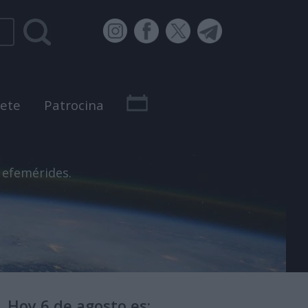
bete
Patrocina
 efemérides.
Hoy 6 de agosto es: