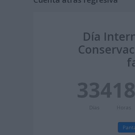
Día Inter
Conservaci
f
334
1
Días
Horas
Pant