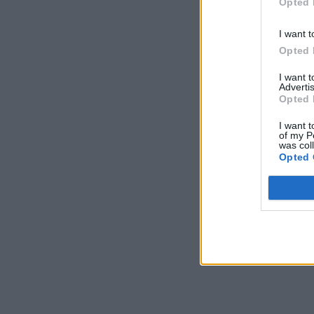
Opted 
I want t
Opted 
I want 
Advertis
Opted 
I want t
of my P
was col
Opted 