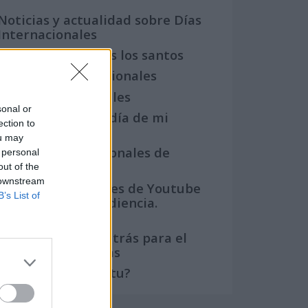
Noticias y actualidad sobre Días
Internacionales
Onomástica. Todos los santos
Semanas Internacionales
Años Internacionales
sonal or
Qué se celebra el día de mi
ection to
cumpleaños
ou may
Eventos internacionales de
 personal
cultura
out of the
 downstream
Los mejores canales de Youtube
B’s List of
según nuestra audiencia.
¡Participa!
Crea una cuenta atrás para el
evento que quieras
¿Qué día crearías tu?