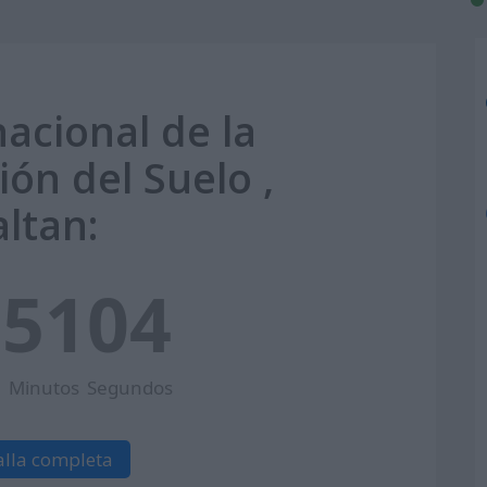
nacional de la
ón del Suelo ,
altan:
8
51
03
Minutos
Segundos
alla completa