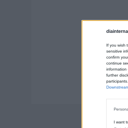
diaintern
If you wish 
sensitive in
confirm you
continue se
information 
further disc
participants
Downstream 
Persona
I want t