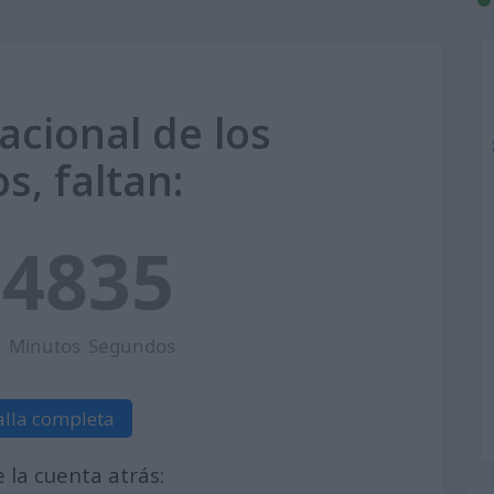
acional de los
s, faltan:
5
48
34
Minutos
Segundos
alla completa
la cuenta atrás: