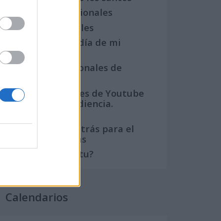
Semanas Internacionales
Años Internacionales
Qué se celebra el día de mi
cumpleaños
Eventos internacionales de
cultura
Los mejores canales de Youtube
según nuestra audiencia.
¡Participa!
Crea una cuenta atrás para el
evento que quieras
¿Qué día crearías tu?
Calendarios