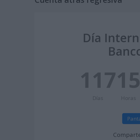
Día Intern
Banco
117
1
Días
Horas
Pant
Comparte 