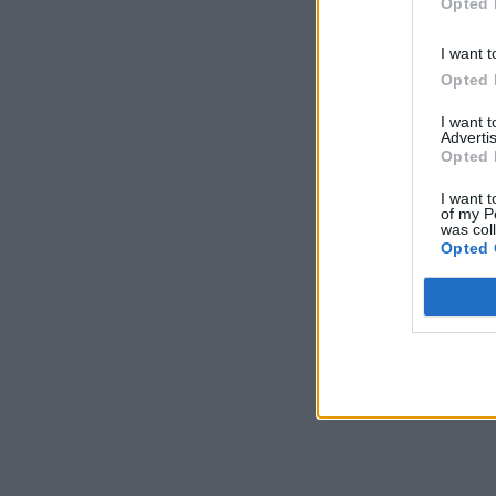
Opted 
I want t
Opted 
I want 
Advertis
Opted 
I want t
of my P
was col
Opted 