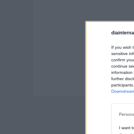
diaintern
If you wish 
sensitive in
confirm you
continue se
information 
further disc
participants
Downstream 
Persona
I want t