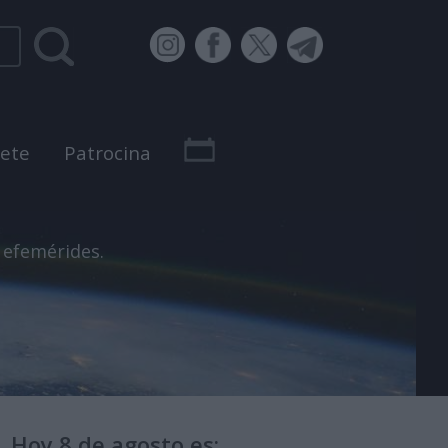
bete
Patrocina
 efemérides.
Hoy 8 de agosto es: