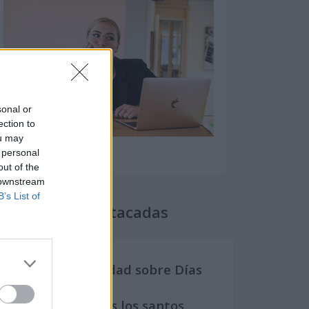
sonal or
ection to
ou may
 personal
out of the
 downstream
B’s List of
Secciones destacadas
Noticias y actualidad sobre Días
Internacionales
Onomástica. Todos los santos