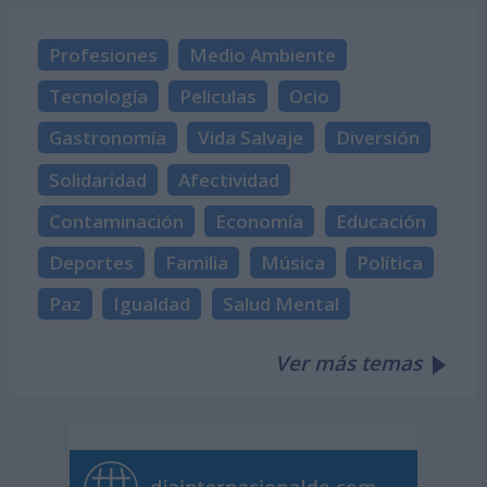
Profesiones
Medio Ambiente
Tecnología
Películas
Ocio
Gastronomía
Vida Salvaje
Diversión
Solidaridad
Afectividad
Contaminación
Economía
Educación
Deportes
Familia
Música
Política
Paz
Igualdad
Salud Mental
Ver más temas