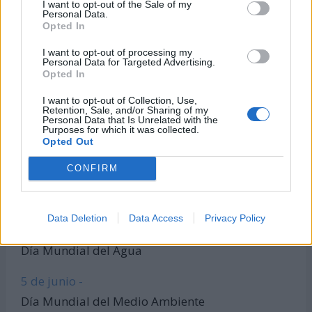
I want to opt-out of the Sale of my
Personal Data.
Todas las calculadoras
Opted In
Únete al canal de WhatsApp
I want to opt-out of processing my
Entra en nuestro canal de Telegram
Personal Data for Targeted Advertising.
Opted In
I want to opt-out of Collection, Use,
Retention, Sale, and/or Sharing of my
Días Más Buscados
Personal Data that Is Unrelated with the
Purposes for which it was collected.
Opted Out
CONFIRM
8 de marzo -
Día Internacional de la Mujer
Data Deletion
Data Access
Privacy Policy
22 de marzo -
Día Mundial del Agua
5 de junio -
Día Mundial del Medio Ambiente