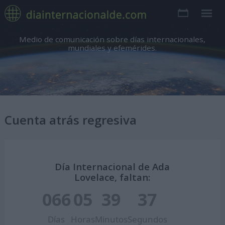
Medio de comunicación sobre días internacionales,
mundiales y efemérides.
Cuenta atrás regresiva
Día Internacional de Ada
Lovelace, faltan:
066
05
39
36
Días
Horas
Minutos
Segundos