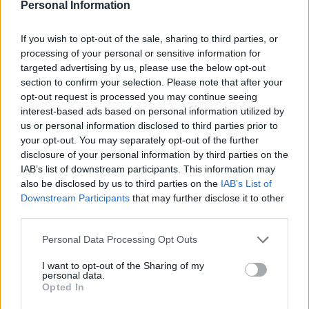
Personal Information
Calendario Lunar
Calendario de Días Internacionales de
If you wish to opt-out of the sale, sharing to third parties, or
2027
processing of your personal or sensitive information for
targeted advertising by us, please use the below opt-out
section to confirm your selection. Please note that after your
opt-out request is processed you may continue seeing
Calculadoras
interest-based ads based on personal information utilized by
us or personal information disclosed to third parties prior to
your opt-out. You may separately opt-out of the further
disclosure of your personal information by third parties on the
Calcula la diferencia entre fechas
IAB’s list of downstream participants. This information may
also be disclosed by us to third parties on the
IAB’s List of
Sumar o restar días o semanas a una
Downstream Participants
that may further disclose it to other
fecha
third parties.
Calcular días hábiles
Personal Data Processing Opt Outs
¿Cuántos días he vivido?
¿Quién cumple años hoy?
I want to opt-out of the Sharing of my
personal data.
Calculadora de Calorías
Opted In
Calculadora de índice de masa corporal