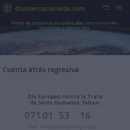
Medio de comunicación sobre días internacionales,
mundiales y efemérides.
Cuenta atrás regresiva
Día Europeo contra la Trata
de Seres Humanos, faltan:
071
01
53
15
Días
Horas
Minutos
Segundos