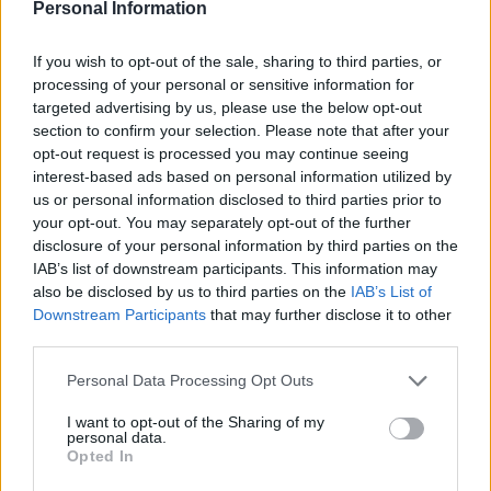
Personal Information
Calendario Lunar
Calendario de Días Internacionales de
If you wish to opt-out of the sale, sharing to third parties, or
2027
processing of your personal or sensitive information for
targeted advertising by us, please use the below opt-out
section to confirm your selection. Please note that after your
opt-out request is processed you may continue seeing
Calculadoras
interest-based ads based on personal information utilized by
us or personal information disclosed to third parties prior to
your opt-out. You may separately opt-out of the further
disclosure of your personal information by third parties on the
Calcula la diferencia entre fechas
IAB’s list of downstream participants. This information may
also be disclosed by us to third parties on the
IAB’s List of
Sumar o restar días o semanas a una
Downstream Participants
that may further disclose it to other
fecha
third parties.
Calcular días hábiles
Personal Data Processing Opt Outs
¿Cuántos días he vivido?
¿Quién cumple años hoy?
I want to opt-out of the Sharing of my
personal data.
Calculadora de Calorías
Opted In
Calculadora de índice de masa corporal