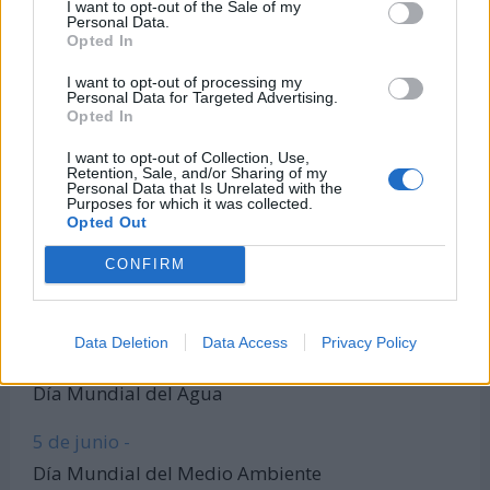
I want to opt-out of the Sale of my
Personal Data.
Todas las calculadoras
Opted In
Únete al canal de WhatsApp
I want to opt-out of processing my
Entra en nuestro canal de Telegram
Personal Data for Targeted Advertising.
Opted In
I want to opt-out of Collection, Use,
Retention, Sale, and/or Sharing of my
Días Más Buscados
Personal Data that Is Unrelated with the
Purposes for which it was collected.
Opted Out
CONFIRM
8 de marzo -
Día Internacional de la Mujer
Data Deletion
Data Access
Privacy Policy
22 de marzo -
Día Mundial del Agua
5 de junio -
Día Mundial del Medio Ambiente