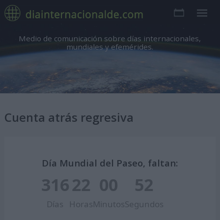
Medio de comunicación sobre días internacionales,
mundiales y efemérides.
Cuenta atrás regresiva
Día Mundial del Paseo, faltan:
316
22
00
51
Días
Horas
Minutos
Segundos