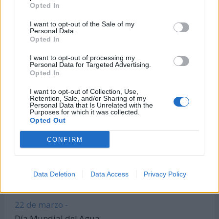
Opted In
¿Quién cumple años hoy?
Calculadora de Calorías
I want to opt-out of the Sale of my
Personal Data.
Calculadora de índice de masa corporal
Opted In
Todas las calculadoras
I want to opt-out of processing my
Personal Data for Targeted Advertising.
Únete al canal de WhatsApp
Opted In
Entra en nuestro canal de Telegram
I want to opt-out of Collection, Use,
Retention, Sale, and/or Sharing of my
Personal Data that Is Unrelated with the
Purposes for which it was collected.
Opted Out
Días Más Buscados
CONFIRM
8 de marzo -
Data Deletion
Data Access
Privacy Policy
Día Internacional de la Mujer
22 de marzo -
Día Mundial del Agua