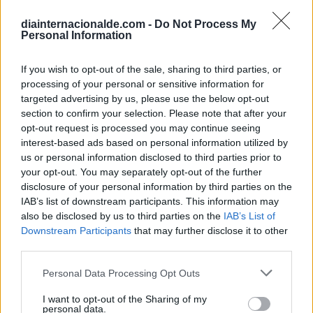
(España)
diainternacionalde.com -
Do Not Process My
Calendario Laboral (España) 2026
Personal Information
Calendario Astronómico de 2026
If you wish to opt-out of the sale, sharing to third parties, or
Calendario Lunar
processing of your personal or sensitive information for
Calendario de Días Internacionales de
targeted advertising by us, please use the below opt-out
2027
section to confirm your selection. Please note that after your
opt-out request is processed you may continue seeing
interest-based ads based on personal information utilized by
us or personal information disclosed to third parties prior to
Calculadoras
your opt-out. You may separately opt-out of the further
disclosure of your personal information by third parties on the
IAB’s list of downstream participants. This information may
also be disclosed by us to third parties on the
IAB’s List of
Calcula la diferencia entre fechas
Downstream Participants
that may further disclose it to other
third parties.
Sumar o restar días o semanas a una
fecha
Personal Data Processing Opt Outs
Calcular días hábiles
I want to opt-out of the Sharing of my
¿Cuántos días he vivido?
personal data.