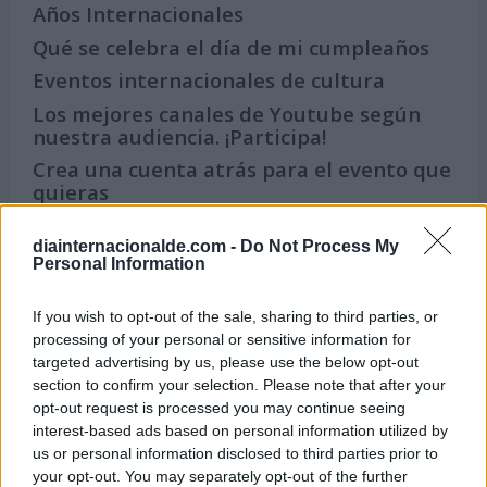
Años Internacionales
Qué se celebra el día de mi cumpleaños
Eventos internacionales de cultura
Los mejores canales de Youtube según
nuestra audiencia. ¡Participa!
Crea una cuenta atrás para el evento que
quieras
¿Qué día crearías tu?
diainternacionalde.com -
Do Not Process My
Personal Information
Calendarios
If you wish to opt-out of the sale, sharing to third parties, or
processing of your personal or sensitive information for
targeted advertising by us, please use the below opt-out
section to confirm your selection. Please note that after your
Calendario Laboral por municipios
opt-out request is processed you may continue seeing
(España)
interest-based ads based on personal information utilized by
us or personal information disclosed to third parties prior to
Calendario Laboral (España) 2026
your opt-out. You may separately opt-out of the further