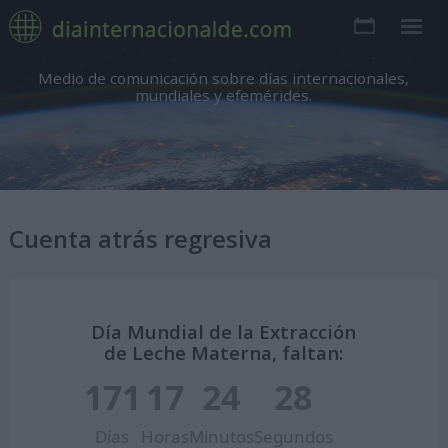
Medio de comunicación sobre días internacionales,
mundiales y efemérides.
Cuenta atrás regresiva
Día Mundial de la Extracción
de Leche Materna, faltan:
171
17
24
27
Días
Horas
Minutos
Segundos