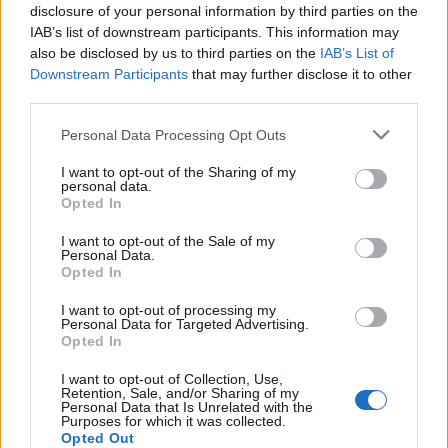
Calendario Astronómico de 2026
disclosure of your personal information by third parties on the
IAB’s list of downstream participants. This information may
Calendario Lunar
also be disclosed by us to third parties on the
IAB’s List of
Calendario de Días Internacionales de
Downstream Participants
that may further disclose it to other
2027
third parties.
Personal Data Processing Opt Outs
I want to opt-out of the Sharing of my
Calculadoras
personal data.
Opted In
I want to opt-out of the Sale of my
Personal Data.
Calcula la diferencia entre fechas
Opted In
Sumar o restar días o semanas a una
I want to opt-out of processing my
fecha
Personal Data for Targeted Advertising.
Opted In
Calcular días hábiles
¿Cuántos días he vivido?
I want to opt-out of Collection, Use,
Retention, Sale, and/or Sharing of my
¿Quién cumple años hoy?
Personal Data that Is Unrelated with the
Purposes for which it was collected.
Calculadora de Calorías
Opted Out