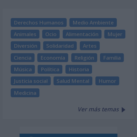
Derechos Humanos
Medio Ambiente
Animales
Ocio
Alimentación
Mujer
Diversión
Solidaridad
Artes
Ciencia
Economía
Religión
Familia
Música
Política
Historia
Justicia social
Salud Mental
Humor
Medicina
Ver más temas