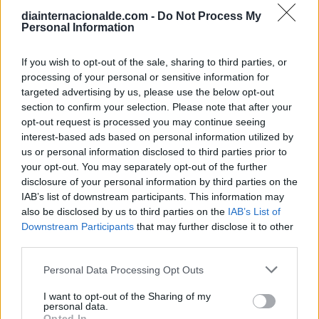
Calendario Laboral (España) 2026
diainternacionalde.com -
Do Not Process My
Personal Information
Calendario Astronómico de 2026
Calendario Lunar
If you wish to opt-out of the sale, sharing to third parties, or
Calendario de Días Internacionales de
processing of your personal or sensitive information for
2027
targeted advertising by us, please use the below opt-out
section to confirm your selection. Please note that after your
opt-out request is processed you may continue seeing
interest-based ads based on personal information utilized by
us or personal information disclosed to third parties prior to
Calculadoras
your opt-out. You may separately opt-out of the further
disclosure of your personal information by third parties on the
IAB’s list of downstream participants. This information may
also be disclosed by us to third parties on the
IAB’s List of
Calcula la diferencia entre fechas
Downstream Participants
that may further disclose it to other
Sumar o restar días o semanas a una
third parties.
fecha
Personal Data Processing Opt Outs
Calcular días hábiles
¿Cuántos días he vivido?
I want to opt-out of the Sharing of my
personal data.
¿Quién cumple años hoy?
Opted In