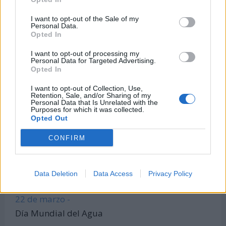
Calculadora de Calorías
I want to opt-out of the Sale of my
Personal Data.
Calculadora de índice de masa corporal
Opted In
Todas las calculadoras
I want to opt-out of processing my
Únete al canal de WhatsApp
Personal Data for Targeted Advertising.
Opted In
Entra en nuestro canal de Telegram
I want to opt-out of Collection, Use,
Retention, Sale, and/or Sharing of my
Personal Data that Is Unrelated with the
Purposes for which it was collected.
Días Más Buscados
Opted Out
CONFIRM
8 de marzo -
Data Deletion
Data Access
Privacy Policy
Día Internacional de la Mujer
22 de marzo -
Día Mundial del Agua