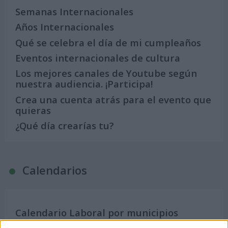
Semanas Internacionales
Años Internacionales
Qué se celebra el día de mi cumpleaños
Eventos internacionales de cultura
Los mejores canales de Youtube según
nuestra audiencia. ¡Participa!
Crea una cuenta atrás para el evento que
quieras
¿Qué día crearías tu?
Calendarios
Calendario Laboral por municipios
(España)