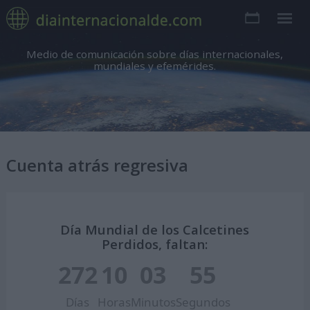
Medio de comunicación sobre días internacionales,
mundiales y efemérides.
Cuenta atrás regresiva
Día Mundial de los Calcetines
Perdidos, faltan:
272
10
03
54
Días
Horas
Minutos
Segundos