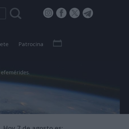
bete
Patrocina
 efemérides.
Hoy 7 de agosto es: