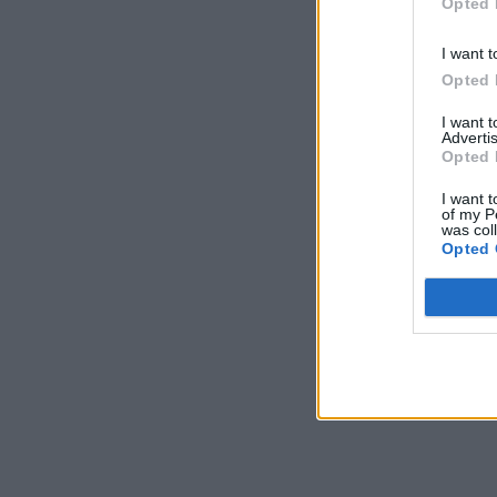
Opted 
I want t
Opted 
I want 
Advertis
Opted 
I want t
of my P
was col
Opted 