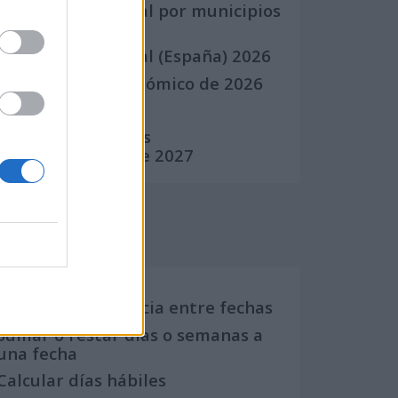
Calendario Laboral por municipios
(España)
Calendario Laboral (España) 2026
Calendario Astronómico de 2026
Calendario Lunar
Calendario de Días
Internacionales de 2027
Calculadoras
Calcula la diferencia entre fechas
Sumar o restar días o semanas a
una fecha
Calcular días hábiles