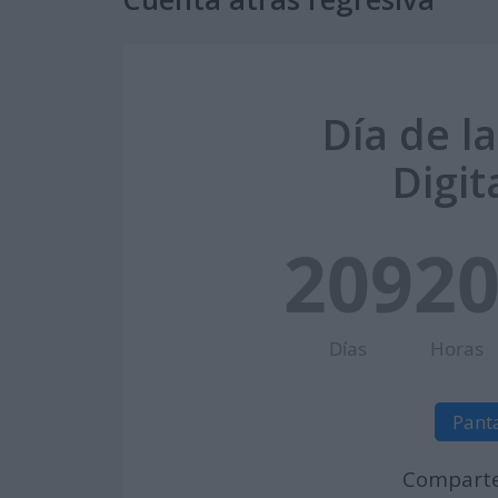
Día de l
Digit
209
2
Días
Horas
Pant
Comparte 