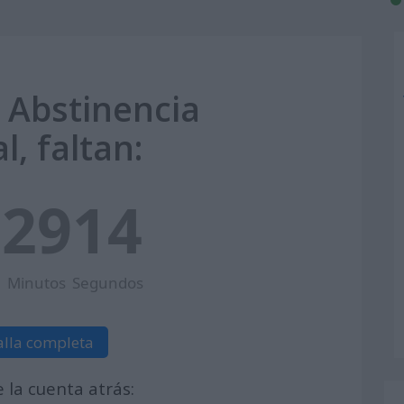
a Abstinencia
al, faltan:
0
29
13
Minutos
Segundos
alla completa
la cuenta atrás: