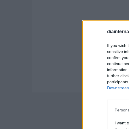
diaintern
If you wish 
sensitive in
confirm you
continue se
information 
further disc
participants
Downstream 
Persona
I want t