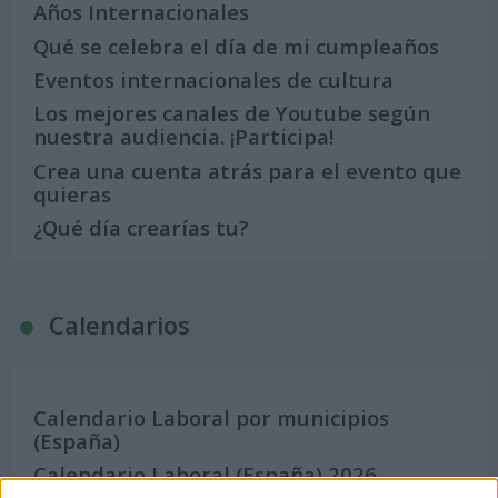
Años Internacionales
Qué se celebra el día de mi cumpleaños
Eventos internacionales de cultura
Los mejores canales de Youtube según
nuestra audiencia. ¡Participa!
Crea una cuenta atrás para el evento que
quieras
¿Qué día crearías tu?
Calendarios
Calendario Laboral por municipios
(España)
Calendario Laboral (España) 2026