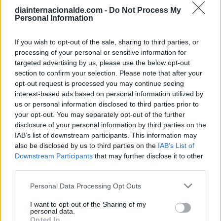
Calendario Astronómico de 2026
diainternacionalde.com -
Do Not Process My
Calendario Lunar
Personal Information
Calendario de Días Internacionales de
If you wish to opt-out of the sale, sharing to third parties, or
2027
processing of your personal or sensitive information for
targeted advertising by us, please use the below opt-out
section to confirm your selection. Please note that after your
opt-out request is processed you may continue seeing
Calculadoras
interest-based ads based on personal information utilized by
us or personal information disclosed to third parties prior to
your opt-out. You may separately opt-out of the further
disclosure of your personal information by third parties on the
Calcula la diferencia entre fechas
IAB’s list of downstream participants. This information may
Sumar o restar días o semanas a una
also be disclosed by us to third parties on the
IAB’s List of
fecha
Downstream Participants
that may further disclose it to other
third parties.
Calcular días hábiles
¿Cuántos días he vivido?
Personal Data Processing Opt Outs
¿Quién cumple años hoy?
I want to opt-out of the Sharing of my
personal data.
Calculadora de Calorías
Opted In