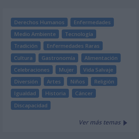
Derechos Humanos
Enfermedades
Medio Ambiente
Tecnología
Tradición
Enfermedades Raras
Cultura
Gastronomía
Alimentación
Celebraciones
Mujer
Vida Salvaje
Diversión
Artes
Niños
Religión
Igualdad
Historia
Cáncer
Discapacidad
Ver más temas