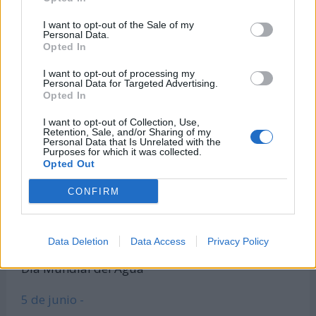
Calculadora de índice de masa corporal
I want to opt-out of the Sale of my
Todas las calculadoras
Personal Data.
Opted In
Únete al canal de WhatsApp
Entra en nuestro canal de Telegram
I want to opt-out of processing my
Personal Data for Targeted Advertising.
Opted In
I want to opt-out of Collection, Use,
Días Más Buscados
Retention, Sale, and/or Sharing of my
Personal Data that Is Unrelated with the
Purposes for which it was collected.
Opted Out
CONFIRM
8 de marzo -
Día Internacional de la Mujer
Data Deletion
Data Access
Privacy Policy
22 de marzo -
Día Mundial del Agua
5 de junio -